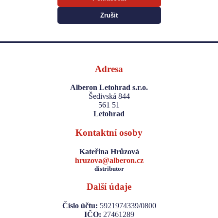
Zrušit
Adresa
Alberon Letohrad s.r.o.
Šedivská 844
561 51
Letohrad
Kontaktní osoby
Kateřina Hrůzová
hruzova@alberon.cz
distributor
Další údaje
Číslo účtu:
5921974339/0800
IČO:
27461289